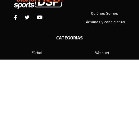
Quiénes Somos
Términos y condiciones
CATEGORIAS
Fútbol
Básquet
Baby Fútbol
Automovilismo
Voley
Padel
Golf
Hockey
Boxeo
Maratón
Natación
Otros
Motociclismo
Tiro
Rugby
Ajedrez
Tenis
Bochas
Gimnasia