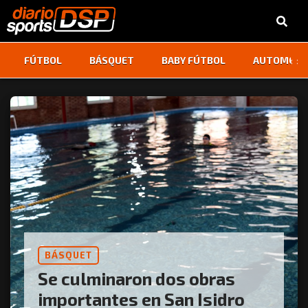
‹
›
FÚTBOL
BÁSQUET
BABY FÚTBOL
AUTOMOVI
BÁSQUET
Se culminaron dos obras
importantes en San Isidro