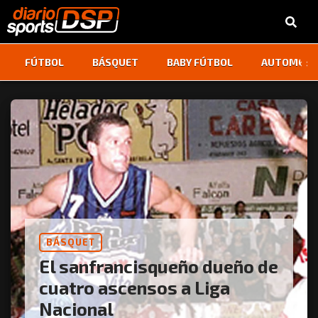
‹
›
FÚTBOL
BÁSQUET
BABY FÚTBOL
AUTOMOVI
BÁSQUET
El sanfrancisqueño dueño de
cuatro ascensos a Liga
Nacional