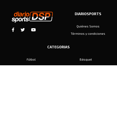
DIARIOSPORTS
Quiénes Somos
Términos y condiciones
CATEGORIAS
Fútbol
Básquet
Baby Fútbol
Automovilismo
Voley
Padel
Golf
Hockey
Boxeo
Maratón
Natación
Otros
Motociclismo
Tiro
Rugby
Ajedrez