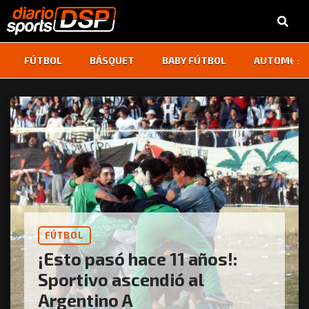
‹
›
FÚTBOL
BÁSQUET
BABY FÚTBOL
AUTOMOVI
FÚTBOL
¡Esto pasó hace 11 años!:
Sportivo ascendió al
Argentino A