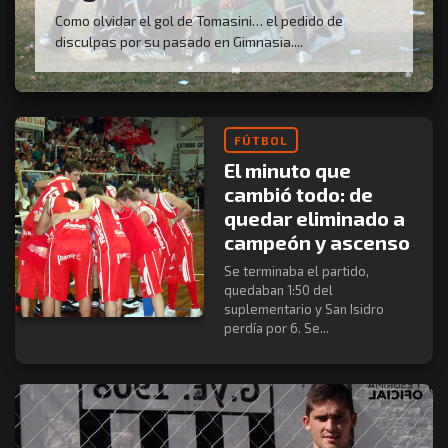
Como olvidar el gol de Tomasini… el pedido de
disculpas por su pasado en Gimnasia....
FÚTBOL
El minuto que
cambió todo: de
quedar eliminado a
campeón y ascenso
Se terminaba el partido,
quedaban 1:50 del
suplementario y San Isidro
perdía por 6. Se...