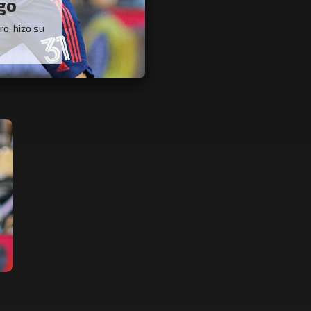
go
ro, hizo su