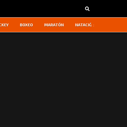
‹
›
CKEY
BOXEO
MARATÓN
NATACIÓN
OTROS