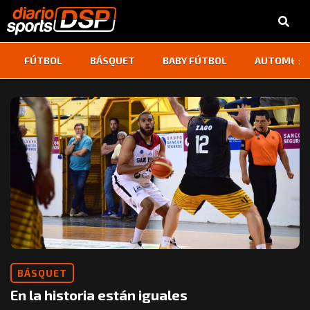
‹
›
FÚTBOL
BÁSQUET
BABY FÚTBOL
AUTOMOVI
BÁSQUET
En la historia están iguales