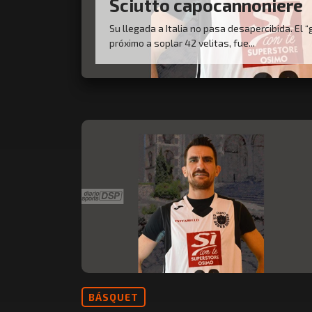
Sciutto capocannoniere
Su llegada a Italia no pasa desapercibida. El “g
próximo a soplar 42 velitas, fue...
BÁSQUET