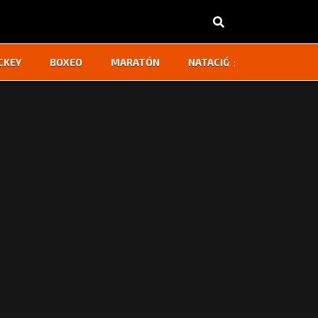
‹
›
CKEY
BOXEO
MARATÓN
NATACIÓN
OTROS