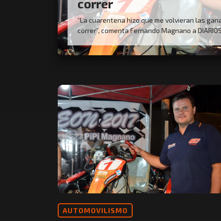
correr
“La cuarentena hizo que me volvieran las gan
correr”, comenta Fernando Magnano a DIARIO
AUTOMOVILISMO