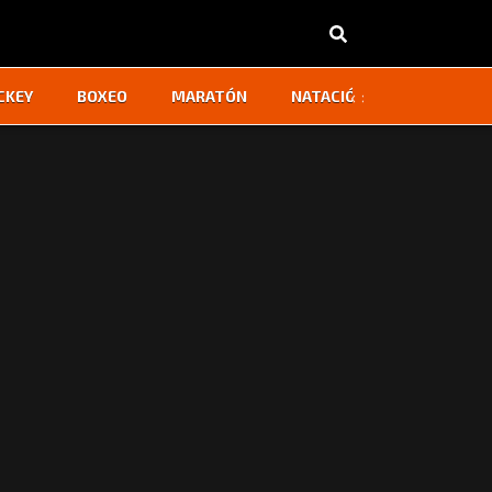
‹
›
CKEY
BOXEO
MARATÓN
NATACIÓN
OTROS