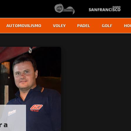
AUTOMOVILISMO
VOLEY
PADEL
GOLF
HO
r a