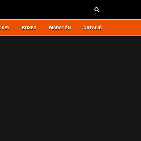
‹
›
CKEY
BOXEO
MARATÓN
NATACIÓN
OTROS