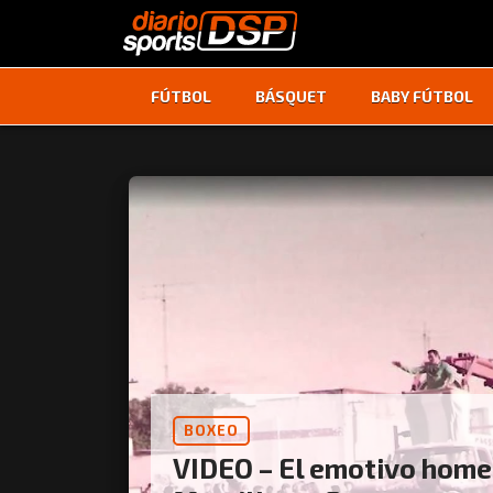
FÚTBOL
BÁSQUET
BABY FÚTBOL
BOXEO
VIDEO – El emotivo home