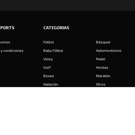
SPORTS
CATEGORIAS
Somos
Fútbol
Básquet
y condiciones
Baby Fútbol
Automovilismo
Voley
Padel
Golf
Hockey
Boxeo
Maratón
Natación
Otros
Motociclismo
Tiro
Rugby
Ajedrez
Tenis
Bochas
Gimnasia