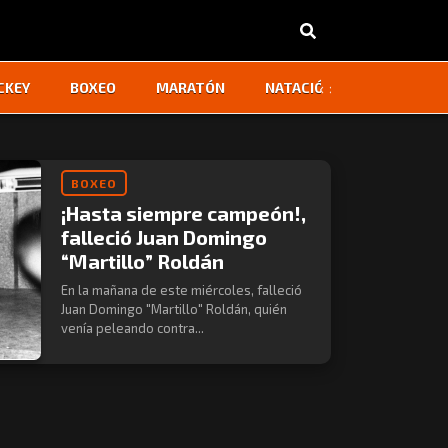
‹
›
CKEY
BOXEO
MARATÓN
NATACIÓN
OTROS
BOXEO
¡Hasta siempre campeón!,
falleció Juan Domingo
“Martillo” Roldán
En la mañana de este miércoles, falleció
Juan Domingo "Martillo" Roldán, quién
venía peleando contra...