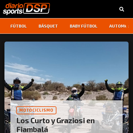
‹
›
FÚTBOL
BÁSQUET
BABY FÚTBOL
AUTOMOVI
MOTOCICLISMO
Los Curto y Graziosi en
Fiambalá