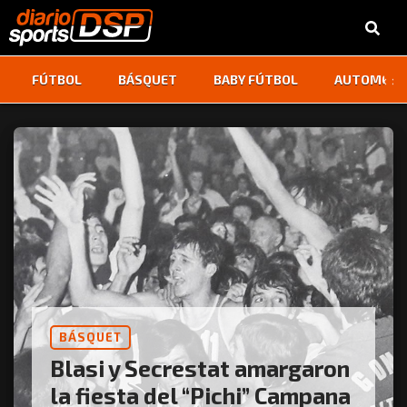
‹
›
FÚTBOL
BÁSQUET
BABY FÚTBOL
AUTOMOVI
BÁSQUET
Blasi y Secrestat amargaron
la fiesta del “Pichi” Campana