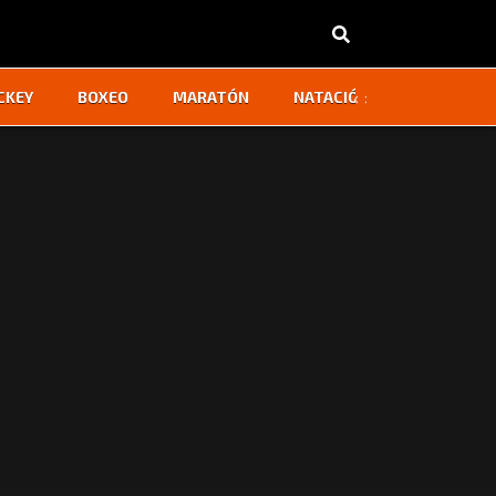
‹
›
CKEY
BOXEO
MARATÓN
NATACIÓN
OTROS