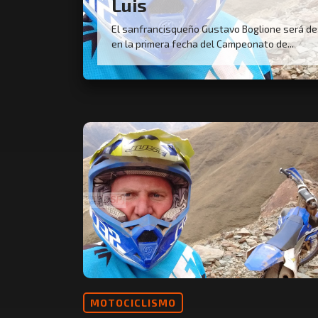
Luis
El sanfrancisqueño Gustavo Boglione será de 
en la primera fecha del Campeonato de...
MOTOCICLISMO