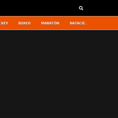
‹
›
CKEY
BOXEO
MARATÓN
NATACIÓN
OTROS