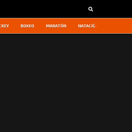
‹
›
CKEY
BOXEO
MARATÓN
NATACIÓN
OTROS