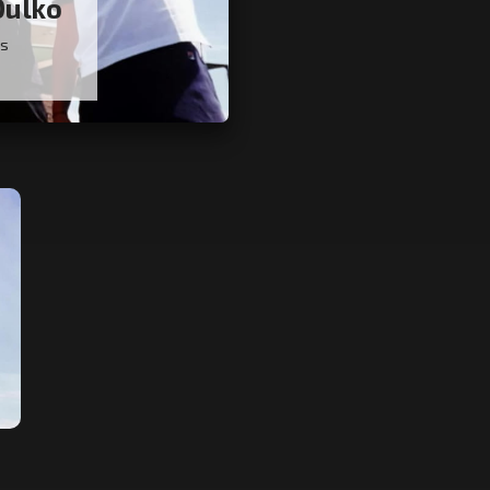
Dulko
as