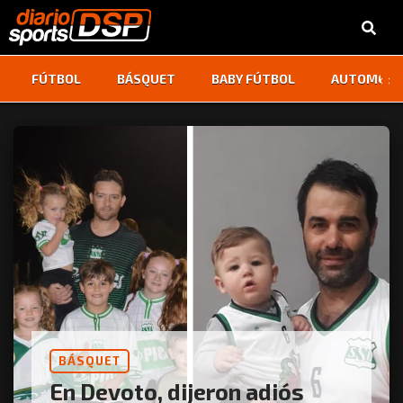
‹
›
FÚTBOL
BÁSQUET
BABY FÚTBOL
AUTOMOVI
BÁSQUET
En Devoto, dijeron adiós