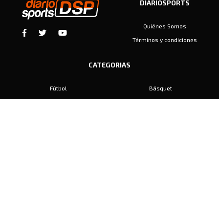
DIARIOSPORTS
Quiénes Somos
Términos y condiciones
CATEGORIAS
Fútbol
Básquet
Baby Fútbol
Automovilismo
Voley
Padel
Golf
Hockey
Boxeo
Maratón
Natación
Otros
Motociclismo
Tiro
Rugby
Ajedrez
Tenis
Bochas
Gimnasia