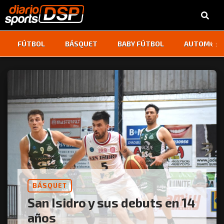
‹
›
FÚTBOL
BÁSQUET
BABY FÚTBOL
AUTOMOVI
BÁSQUET
San Isidro y sus debuts en 14
años