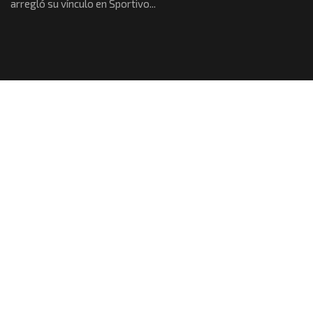
arregló su vínculo en Sportivo...
FÚTBOL
Los dos mejores refuerzos
Todo está encaminado para que David Muller y Enzo Avaro
jueguen en Sportivo Belgrano en...