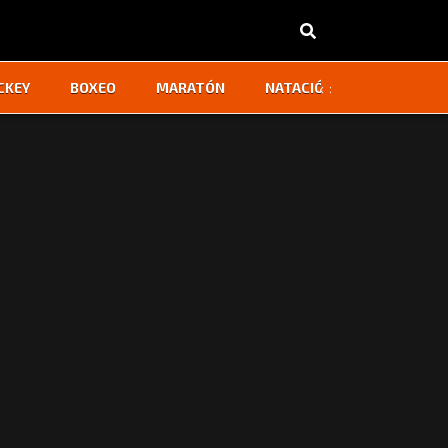
‹
›
CKEY
BOXEO
MARATÓN
NATACIÓN
OTROS