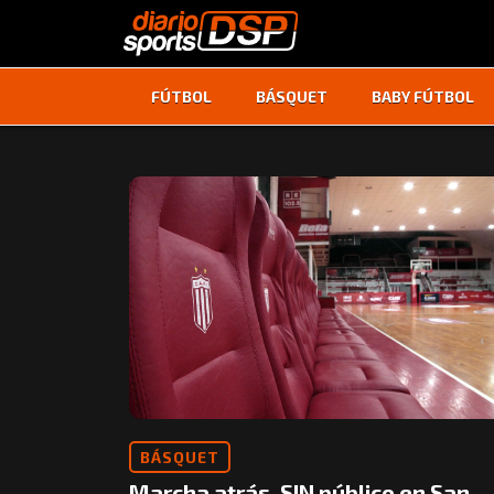
FÚTBOL
BÁSQUET
BABY FÚTBOL
BÁSQUET
Marcha atrás, SIN público en San