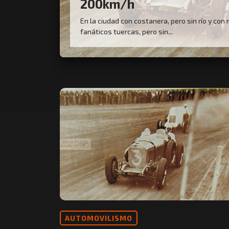
200km/h
En la ciudad con costanera, pero sin río y co
fanáticos tuercas, pero sin...
AUTOMOVILISMO