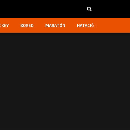
‹
›
CKEY
BOXEO
MARATÓN
NATACIÓN
OTROS