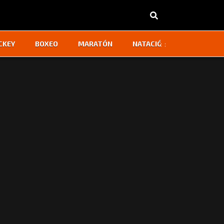
‹
›
CKEY
BOXEO
MARATÓN
NATACIÓN
OTROS