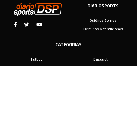
DIARIOSPORTS
Quiénes Somos
Términos y condiciones
CATEGORIAS
Fútbol
Básquet
Baby Fútbol
Automovilismo
Voley
Padel
Golf
Hockey
Boxeo
Maratón
Natación
Otros
Motociclismo
Tiro
Rugby
Ajedrez
Tenis
Bochas
Gimnasia