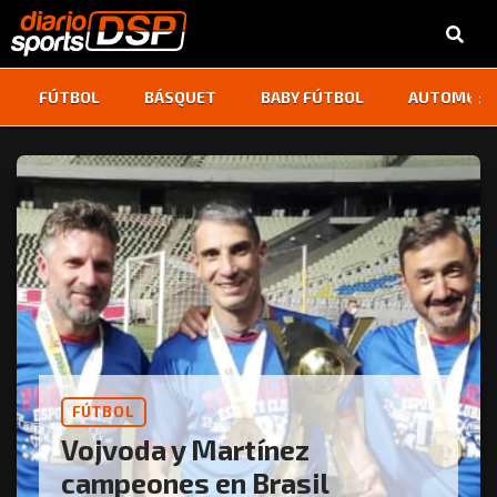
‹
›
FÚTBOL
BÁSQUET
BABY FÚTBOL
AUTOMOVI
FÚTBOL
Vojvoda y Martínez
campeones en Brasil