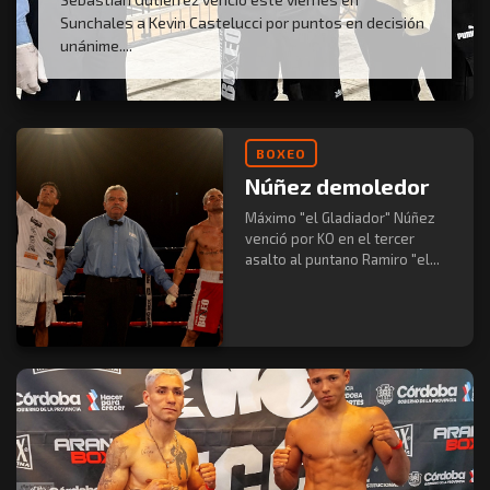
Sunchales a Kevin Castelucci por puntos en decisión
unánime....
BOXEO
Núñez demoledor
Máximo "el Gladiador" Núñez
venció por KO en el tercer
asalto al puntano Ramiro "el...