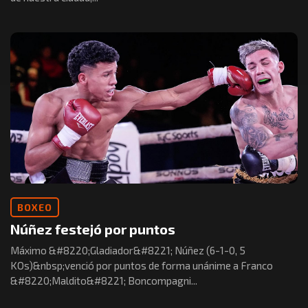
BOXEO
Núñez festejó por puntos
Máximo &#8220;Gladiador&#8221; Núñez (6-1-0, 5
KOs)&nbsp;venció por puntos de forma unánime a Franco
&#8220;Maldito&#8221; Boncompagni...