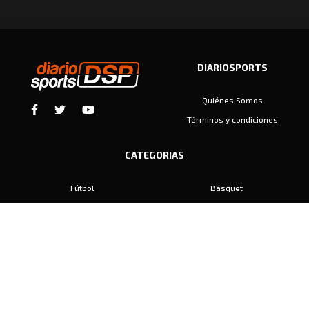
DIARIOSPORTS
Quiénes Somos
Términos y condiciones
CATEGORIAS
Fútbol
Básquet
Baby Fútbol
Automovilismo
Voley
Padel
Golf
Hockey
Boxeo
Maratón
Natación
Otros
Motociclismo
Tiro