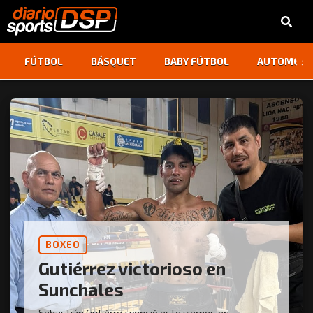
‹
›
FÚTBOL
BÁSQUET
BABY FÚTBOL
AUTOMOVI
BOXEO
Gutiérrez victorioso en
Sunchales
Sebastián Gutiérrez venció este viernes en