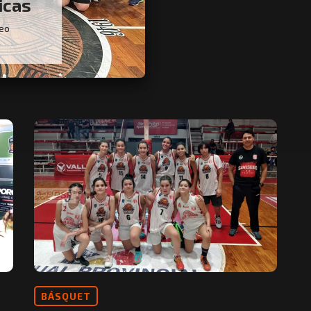
icas
neo
BÁSQUET