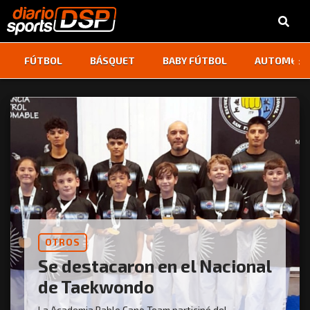
‹
›
FÚTBOL
BÁSQUET
BABY FÚTBOL
AUTOMOVI
OTROS
Se destacaron en el Nacional
de Taekwondo
La Academia Pablo Cano Team participó del