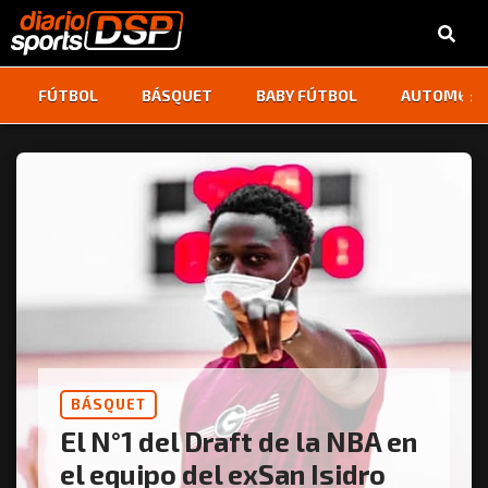
‹
›
FÚTBOL
BÁSQUET
BABY FÚTBOL
AUTOMOVI
BÁSQUET
El N°1 del Draft de la NBA en
el equipo del exSan Isidro