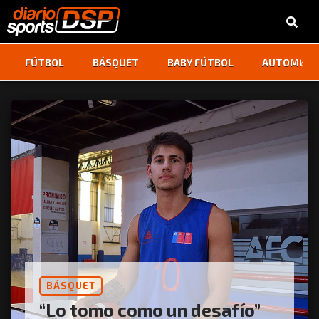
‹
›
FÚTBOL
BÁSQUET
BABY FÚTBOL
AUTOMOVI
BÁSQUET
“Lo tomo como un desafío”