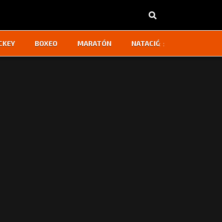
‹
›
CKEY
BOXEO
MARATÓN
NATACIÓN
OTROS