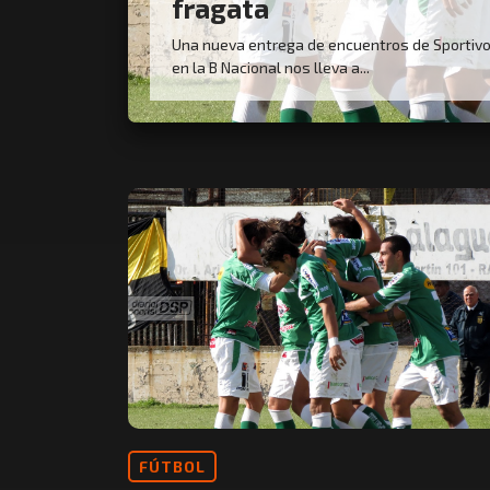
fragata
Una nueva entrega de encuentros de Sportiv
en la B Nacional nos lleva a...
FÚTBOL