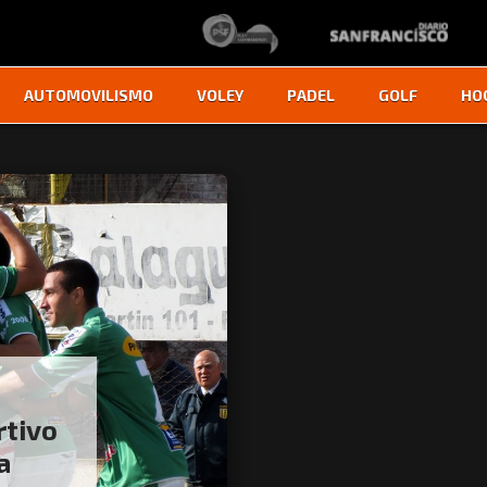
AUTOMOVILISMO
VOLEY
PADEL
GOLF
HO
rtivo
a