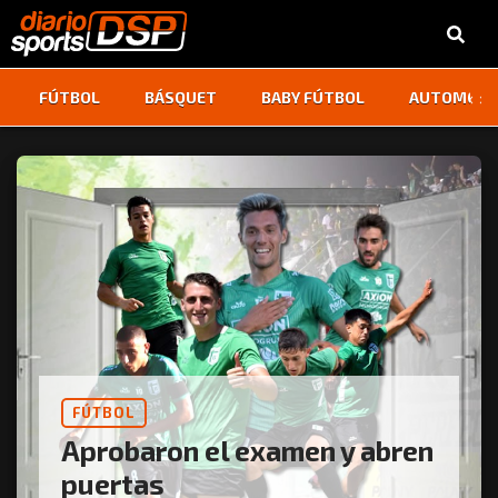
‹
›
FÚTBOL
BÁSQUET
BABY FÚTBOL
AUTOMOVI
FÚTBOL
Aprobaron el examen y abren
puertas