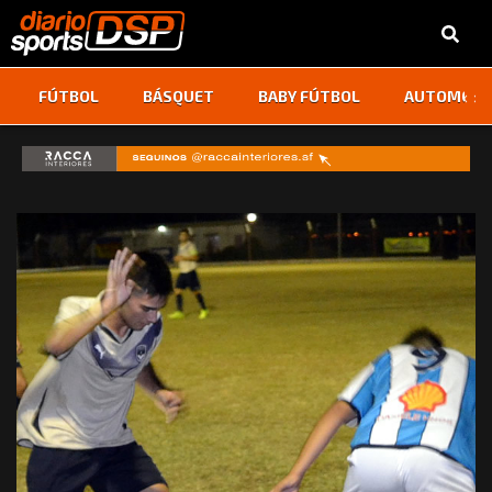
‹
›
FÚTBOL
BÁSQUET
BABY FÚTBOL
AUTOMOVI