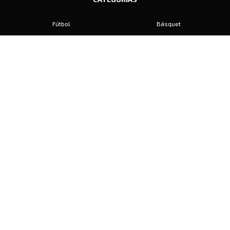
Fútbol
Básquet
Baby Fútbol
Automovilismo
Voley
Padel
Golf
Hockey
Boxeo
Maratón
Natación
Otros
Motociclismo
Tiro
Rugby
Ajedrez
Tenis
Bochas
Gimnasia
CONTACTO
prensa@diariosports.com.ar