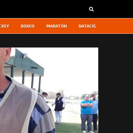
‹
›
CKEY
BOXEO
MARATÓN
NATACIÓN
OTROS