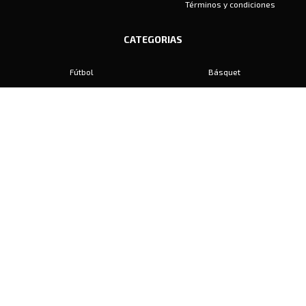
Términos y condiciones
CATEGORIAS
Fútbol
Básquet
Baby Fútbol
Automovilismo
Voley
Padel
Golf
Hockey
Boxeo
Maratón
Natación
Otros
Motociclismo
Tiro
Rugby
Ajedrez
Tenis
Bochas
Gimnasia
CONTACTO