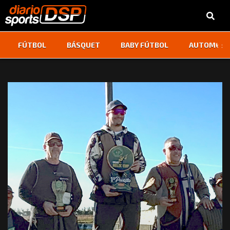
‹
›
FÚTBOL
BÁSQUET
BABY FÚTBOL
AUTOMOVI