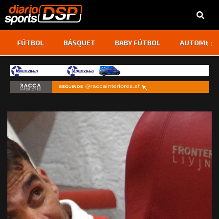
‹
›
FÚTBOL
BÁSQUET
BABY FÚTBOL
AUTOMOVI