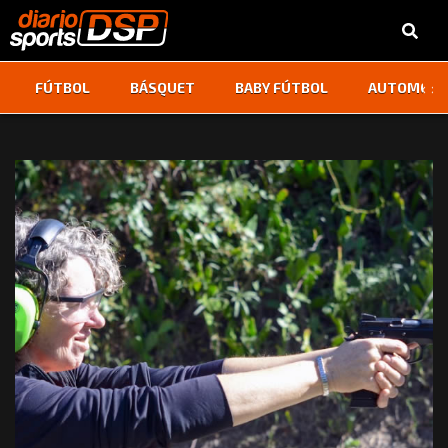
‹
›
FÚTBOL
BÁSQUET
BABY FÚTBOL
AUTOMOVI