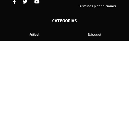
Términos y condiciones
CATEGORIAS
Fútbol
Básquet
Baby Fútbol
Automovilismo
Voley
Padel
Golf
Hockey
Boxeo
Maratón
Natación
Otros
Motociclismo
Tiro
Rugby
Ajedrez
Tenis
Bochas
Gimnasia
CONTACTO