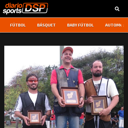
‹
›
FÚTBOL
BÁSQUET
BABY FÚTBOL
AUTOMOVI