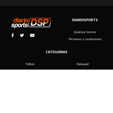
DIARIOSPORTS
Quiénes Somos
Términos y condiciones
CATEGORIAS
Fútbol
Básquet
Baby Fútbol
Automovilismo
Voley
Padel
Golf
Hockey
Boxeo
Maratón
Natación
Otros
Motociclismo
Tiro