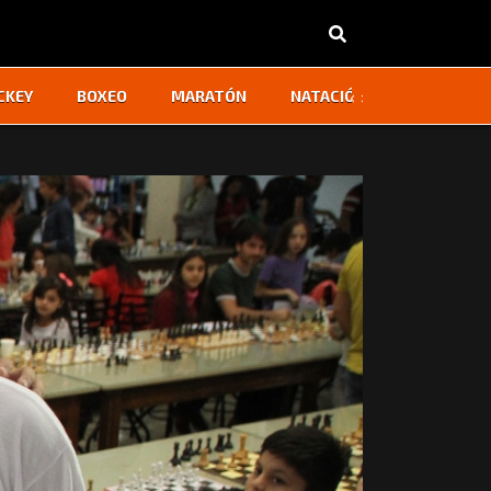
‹
›
CKEY
BOXEO
MARATÓN
NATACIÓN
OTROS