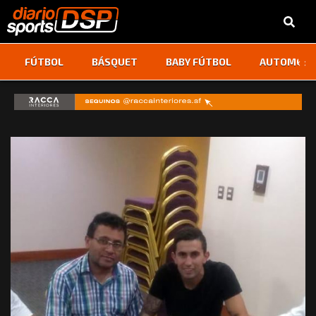
‹
›
FÚTBOL
BÁSQUET
BABY FÚTBOL
AUTOMOVI