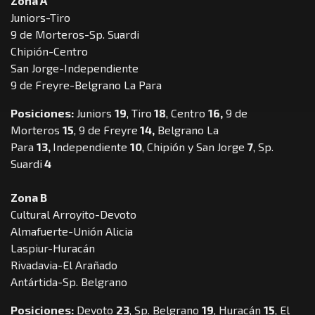
Zona A
Juniors-Tiro
9 de Morteros-Sp. Suardi
Chipión-Centro
San Jorge-Independiente
9 de Freyre-Belgrano La Para
Posiciones:
Juniors
19
, Tiro
18
, Centro
16,
9 de
Morteros
15
, 9 de Freyre
14,
Belgrano La
Para
13,
Independiente
10
, Chipión y San Jorge
7
, Sp.
Suardi
4
Zona B
Cultural Arroyito-Devoto
Almafuerte-Unión Alicia
Laspiur-Huracán
Rivadavia-El Arañado
Antártida-Sp. Belgrano
Posiciones:
Devoto
23
, Sp. Belgrano
19
, Huracán
15
, El