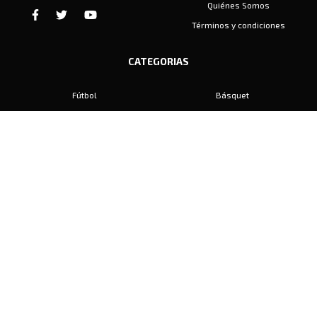
Quiénes Somos
Términos y condiciones
CATEGORIAS
Fútbol
Básquet
Baby Fútbol
Automovilismo
Voley
Padel
Golf
Hockey
Boxeo
Maratón
Natación
Otros
Motociclismo
Tiro
Rugby
Ajedrez
Tenis
Bochas
Gimnasia
CONTACTO