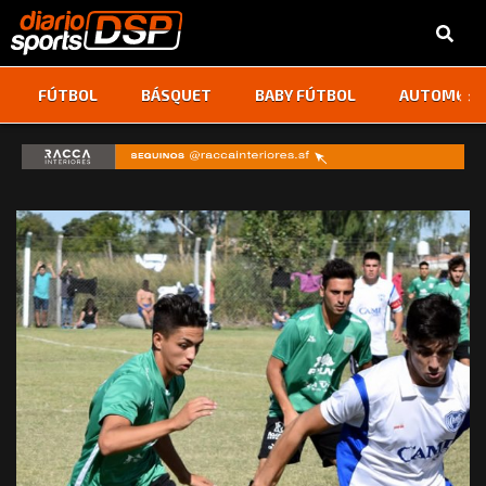
‹
›
FÚTBOL
BÁSQUET
BABY FÚTBOL
AUTOMOVI