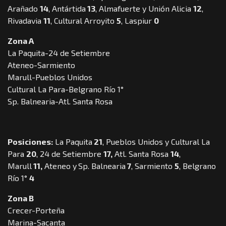
Arañado
14
, Antártida
13
, Almafuerte y Unión Alicia
12
,
Rivadavia
11
, Cultural Arroyito
5
, Laspiur
0
Zona A
La Paquita-24 de Setiembre
Ateneo-Sarmiento
Marull-Pueblos Unidos
Cultural La Para-Belgrano Río 1°
Sp. Balnearia-Atl. Santa Rosa
Posiciones:
La Paquita
21
, Pueblos Unidos y Cultural La
Para
20
, 24 de Setiembre
17,
Atl. Santa Rosa
14
,
Marull
11,
Ateneo y
Sp. Balnearia
7
, Sarmiento
5
, Belgrano
Río 1°
4
Zona B
Crecer-Porteña
Marina-Sacanta