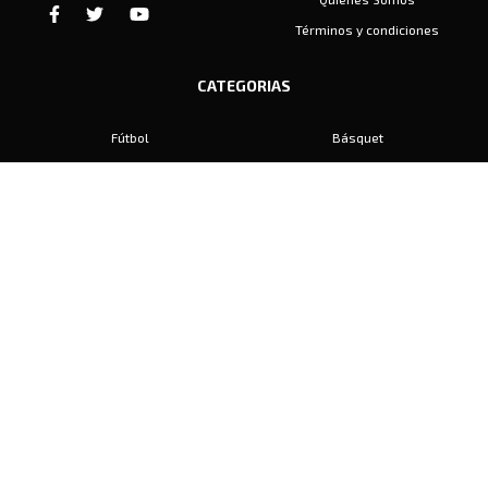
Términos y condiciones
CATEGORIAS
Fútbol
Básquet
Baby Fútbol
Automovilismo
Voley
Padel
Golf
Hockey
Boxeo
Maratón
Natación
Otros
Motociclismo
Tiro
Rugby
Ajedrez
Tenis
Bochas
Gimnasia
CONTACTO