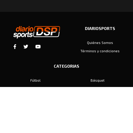
DIARIOSPORTS
Quiénes Somos
Términos y condiciones
CATEGORIAS
Fútbol
Básquet
Baby Fútbol
Automovilismo
Voley
Padel
Golf
Hockey
Boxeo
Maratón
Natación
Otros
Motociclismo
Tiro