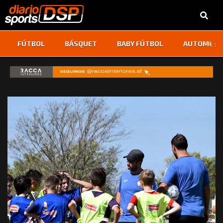
‹
›
FÚTBOL
BÁSQUET
BABY FÚTBOL
AUTOMOVI