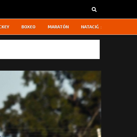
‹
›
CKEY
BOXEO
MARATÓN
NATACIÓN
OTROS