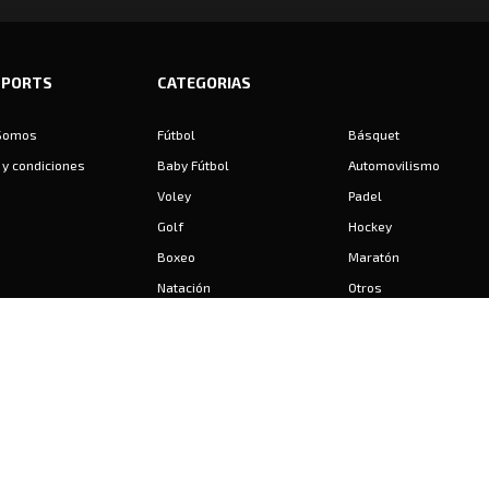
SPORTS
CATEGORIAS
Somos
Fútbol
Básquet
y condiciones
Baby Fútbol
Automovilismo
Voley
Padel
Golf
Hockey
Boxeo
Maratón
Natación
Otros
Motociclismo
Tiro
Rugby
Ajedrez
Tenis
Bochas
Gimnasia