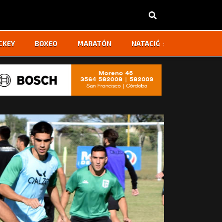
‹
›
CKEY
BOXEO
MARATÓN
NATACIÓN
OTROS