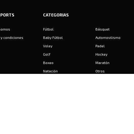
SPORTS
CATEGORIAS
Somos
Fútbol
Básquet
y condiciones
Baby Fútbol
Automovilismo
Voley
Padel
Golf
Hockey
Boxeo
Maratón
Natación
Otros
Motociclismo
Tiro
Rugby
Ajedrez
Tenis
Bochas
Gimnasia