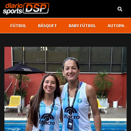
‹
›
FÚTBOL
BÁSQUET
BABY FÚTBOL
AUTOMOVI