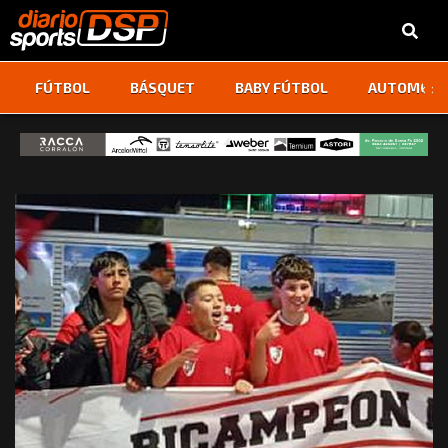
‹
›
FÚTBOL
BÁSQUET
BABY FÚTBOL
AUTOMOVI