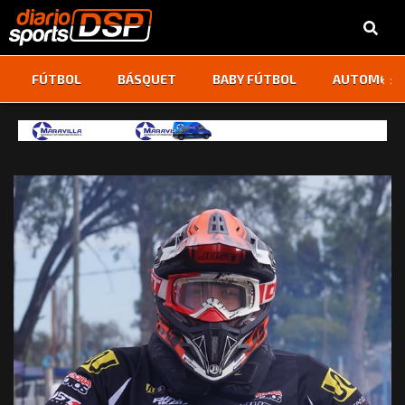
‹
›
FÚTBOL
BÁSQUET
BABY FÚTBOL
AUTOMOVI