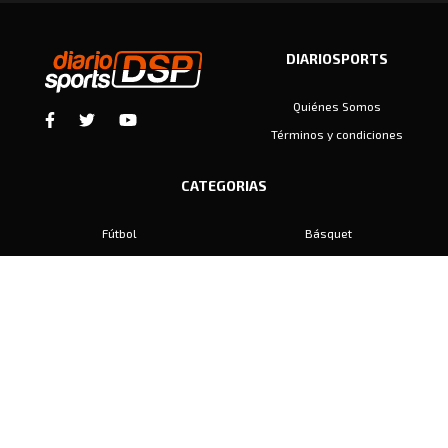
DIARIOSPORTS
Quiénes Somos
Términos y condiciones
CATEGORIAS
Fútbol
Básquet
Baby Fútbol
Automovilismo
Voley
Padel
Golf
Hockey
Boxeo
Maratón
Natación
Otros
Motociclismo
Tiro
Rugby
Ajedrez