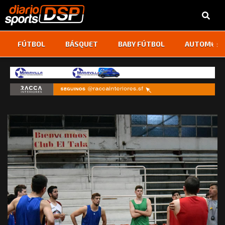
‹
›
FÚTBOL
BÁSQUET
BABY FÚTBOL
AUTOMOVI