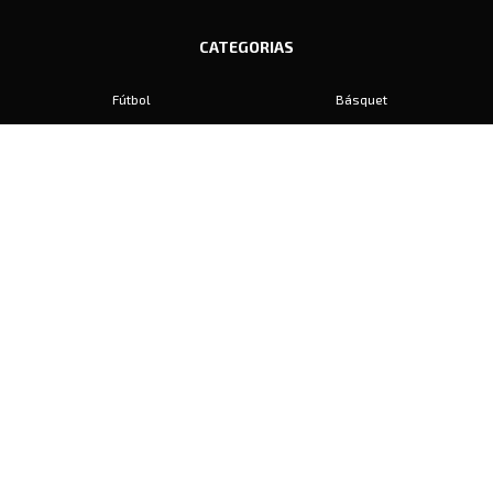
CATEGORIAS
Fútbol
Básquet
Baby Fútbol
Automovilismo
Voley
Padel
Golf
Hockey
Boxeo
Maratón
Natación
Otros
Motociclismo
Tiro
Rugby
Ajedrez
Tenis
Bochas
Gimnasia
CONTACTO
prensa@diariosports.com.ar