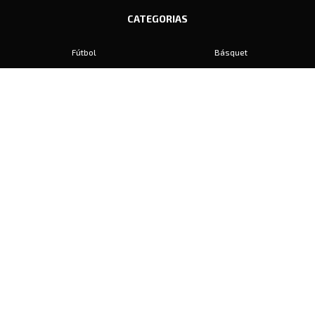
CATEGORIAS
Fútbol
Básquet
Baby Fútbol
Automovilismo
Voley
Padel
Golf
Hockey
Boxeo
Maratón
Natación
Otros
Motociclismo
Tiro
Rugby
Ajedrez
Tenis
Bochas
Gimnasia
CONTACTO
prensa@diariosports.com.ar