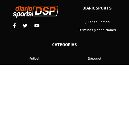
DIARIOSPORTS
Quiénes Somos
Términos y condiciones
CATEGORIAS
Fútbol
Básquet
Baby Fútbol
Automovilismo
Voley
Padel
Golf
Hockey
Boxeo
Maratón
Natación
Otros
Motociclismo
Tiro
Rugby
Ajedrez
Tenis
Bochas