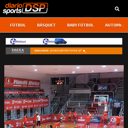
‹
›
FÚTBOL
BÁSQUET
BABY FÚTBOL
AUTOMOVI